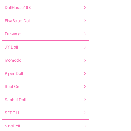
DollHouse168
ElsaBabe Doll
Funwest
JY Doll
momodoll
Piper Doll
Real Girl
Sanhui Doll
SEDOLL
SinoDoll