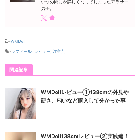
いつの間にか詳しくなってしまったアラサー
男子。
-
WMDoll
-
ラブドール
,
レビュー
,
注意点
関連記事
WMDollレビュー①138cmの外見や
硬さ、匂いなど購入して分かった事
WMDoll138cmレビュー②実践編！